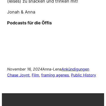
(leises) zu snacken und trinken mit!
Jonah & Anna
Podcasts für die Öffis
November 16, 2024
Anna-Lena
Ankündigungen
Chase Joynt
, 
Film
, 
framing agenes
, 
Public History