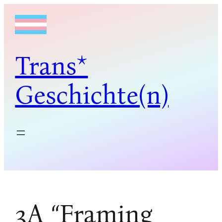
Zum
Inhalt
springen
Trans*
Geschichte(n)
3A “Framing